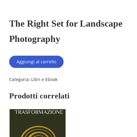
The Right Set for Landscape
Photography
The
Aggiungi al carrello
Right
Set
for
Categoria:
Libri e Ebook
Landscape
Photography
quantità
Prodotti correlati