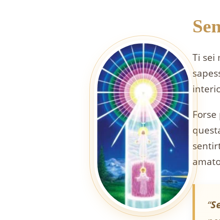
Sen
Ti sei
sapess
interi
Forse 
questa
sentir
amato
“
Se