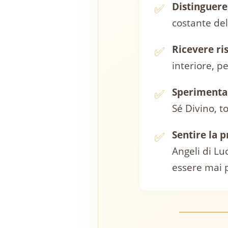
✅
Distinguere
costante del
✅
Ricevere ri
interiore, pe
✅
Sperimentar
Sé Divino, t
✅
Sentire la 
Angeli di Lu
essere mai p