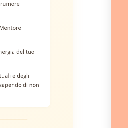
l rumore
o Mentore
nergia del tuo
uali e degli
e sapendo di non