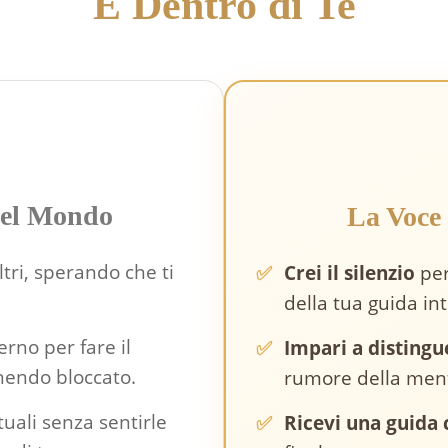
È Dentro di Te
✗
del Mondo
La Voce
ltri, sperando che ti
✅
Crei il silenzio
per
della tua guida int
erno per fare il
✅
Impari a distingu
nendo bloccato.
rumore della men
tuali senza sentirle
✅
Ricevi una guida 