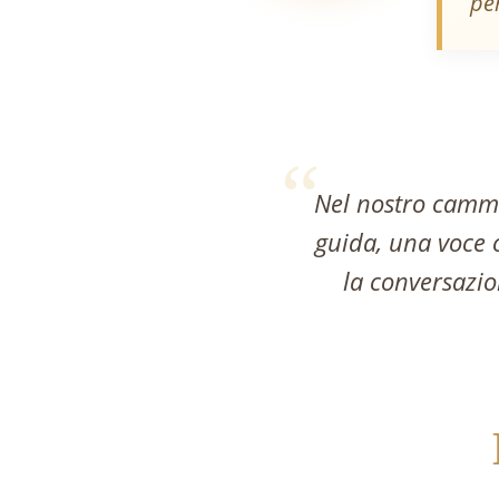
per
“
Nel nostro cammi
guida, una voce c
la conversazi