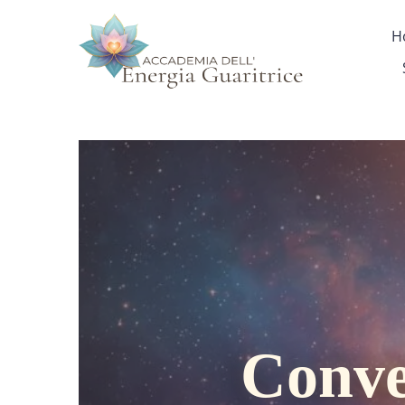
H
Conve