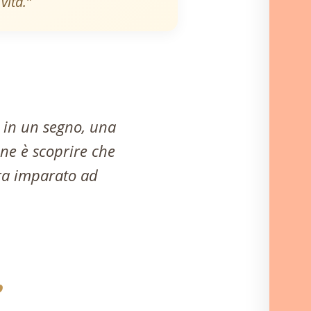
vita.”
 in un segno, una
one è scoprire che
ra imparato ad
,