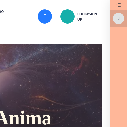
no
LOGIN/SIGN
UP
e
’Anima