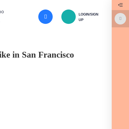
no
LOGIN/SIGN
UP
e
ike in San Francisco