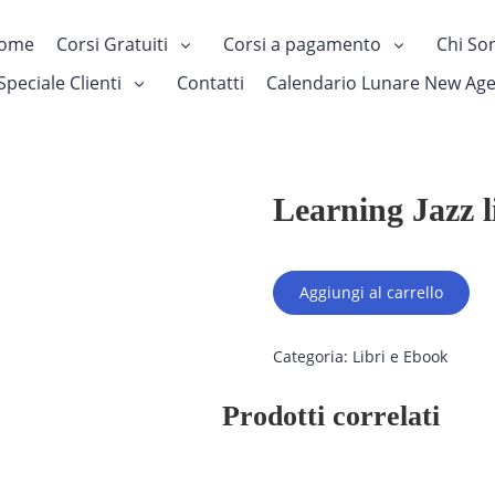
ome
Corsi Gratuiti
Corsi a pagamento
Chi So
Speciale Clienti
Contatti
Calendario Lunare New Ag
Learning Jazz l
Learning
Aggiungi al carrello
Jazz
like
in
Categoria:
Libri e Ebook
San
Francisco
quantità
Prodotti correlati